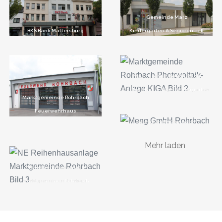
Gemeinde Marz
BKS Bank Mattersburg
Kindergarten & Seniorentreff
Marktgemeinde Rohrbach
Photovoltaikanlage Kindergarten
Marktgemeinde Rohrbach
Feuerwehrhaus
Meng GmbH Rohrbach
Mehr laden
Ne Reihenhausanlage
Marktgemeinde Rohrbach